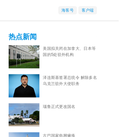
海客号
客户端
热点新闻
美国拟关闭在加拿大、日本等
国的5处驻外机构
泽连斯基签署总统令 解除多名
乌克兰驻外大使职务
瑙鲁正式更改国名
古巴国家电网瘫痪